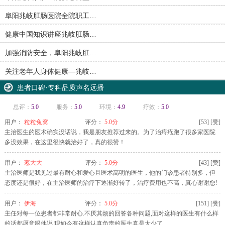
阜阳兆岐肛肠医院全院职工…
健康中国知识讲座兆岐肛肠…
加强消防安全，阜阳兆岐肛…
关注老年人身体健康—兆岐…
患者口碑·专科品质声名远播
总评：
5.0
服务：
5.0
环境：
4.9
疗效：
5.0
用户：
粒粒兔窝
评分：
5.0分
[
53
]
[赞]
主治医生的医术确实没话说，我是朋友推荐过来的。为了治痔疮跑了很多家医院
多没效果，在这里很快就治好了，真的很赞！
用户：
葱大大
评分：
5.0分
[
43
]
[赞]
主治医师是我见过最有耐心和爱心且医术高明的医生，他的门诊患者特别多，但
态度还是很好，在主治医师的治疗下逐渐好转了，治疗费用也不高，真心谢谢您!
用户：
伊海
评分：
5.0分
[
151
]
[赞]
主任对每一位患者都非常耐心.不厌其烦的回答各种问题,面对这样的医生有什么样
的话都愿意跟他说.现如今有这样认真负责的医生真是太少了