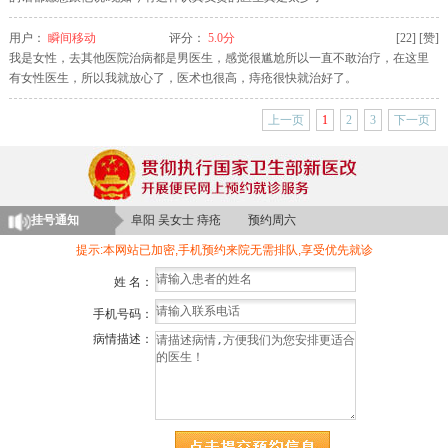
用户：
瞬间移动
评分：
5.0分
[
22
]
[赞]
我是女性，去其他医院治病都是男医生，感觉很尴尬所以一直不敢治疗，在这里
有女性医生，所以我就放心了，医术也很高，痔疮很快就治好了。
颍上 李女士 肛周脓肿 预约周三
临泉 晨先生 肛瘘 预约周一
上一页
1
2
3
下一页
临泉 刘先生 肛裂 预约周日
阜阳 苏女士 大便出血 预约周一
阜阳 吴女士 痔疮 预约周六
挂号通知
亳州 陈先生 脱肛 预约周一
提示:本网站已加密,手机预约来院无需排队,享受优先就诊
界首 许女士 便秘 预约周四
姓 名：
颍上 郑先生 肛周脓肿 预约周二
阜南 林女士 肛瘘 预约周日
手机号码：
病情描述：
阜南 陈先生 痔疮 预约周一