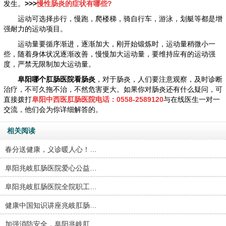
发生。
>>>
慢性肠炎的症状有哪些?
运动可选择步行，慢跑，爬楼梯，骑自行车，游泳，划艇等都是增
强耐力的运动项目。
运动量要循序渐进，逐渐加大，刚开始锻炼时，运动量稍微小一
些，随着身体状况逐渐改善，慢慢加大运动量，要维持应有的运动强
度，严禁无限制加大运动量。
阜阳哪个肛肠医院看肠炎
，对于肠炎，人们要注意观察，及时诊断
治疗，不可久拖不治，不然危害更大。如果你对肠炎还有什么疑问，可
直接拨打
阜阳中西医肛肠医院电话：0558-2589120
与在线医生一对一
交流，他们会为你详细解答的。
相关阅读
春分送健康，义诊暖人心！…
阜阳兆岐肛肠医院爱心公益…
阜阳兆岐肛肠医院全院职工…
健康中国知识讲座兆岐肛肠…
加强消防安全，阜阳兆岐肛…