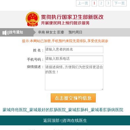
上一页
1
2
3
下一页
亳州 陈先生 脱肛 预约周一
界首 许女士 便秘 预约周四
颍上 郑先生 肛周脓肿 预约周二
挂号通知
阜南 林女士 肛瘘 预约周日
阜南 陈先生 痔疮 预约周一
提示:本网站已加密,手机预约来院无需排队,享受优先就诊
姓 名：
手机号码：
病情描述：
蒙城痔疮医院_蒙城最好的肛肠医院_蒙城肛肠科_蒙城看肛肠病医院
返回顶部↑
|
咨询在线医生