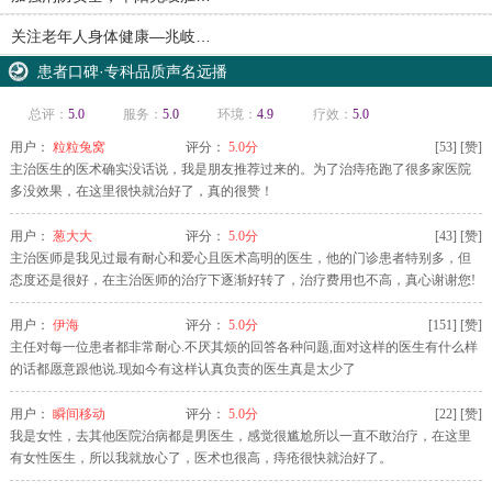
关注老年人身体健康—兆岐…
患者口碑·专科品质声名远播
总评：
5.0
服务：
5.0
环境：
4.9
疗效：
5.0
用户：
粒粒兔窝
评分：
5.0分
[
53
]
[赞]
主治医生的医术确实没话说，我是朋友推荐过来的。为了治痔疮跑了很多家医院
多没效果，在这里很快就治好了，真的很赞！
用户：
葱大大
评分：
5.0分
[
43
]
[赞]
主治医师是我见过最有耐心和爱心且医术高明的医生，他的门诊患者特别多，但
态度还是很好，在主治医师的治疗下逐渐好转了，治疗费用也不高，真心谢谢您!
用户：
伊海
评分：
5.0分
[
151
]
[赞]
主任对每一位患者都非常耐心.不厌其烦的回答各种问题,面对这样的医生有什么样
颍上 李女士 肛周脓肿 预约周三
的话都愿意跟他说.现如今有这样认真负责的医生真是太少了
临泉 晨先生 肛瘘 预约周一
用户：
瞬间移动
评分：
5.0分
[
22
]
[赞]
临泉 刘先生 肛裂 预约周日
我是女性，去其他医院治病都是男医生，感觉很尴尬所以一直不敢治疗，在这里
阜阳 苏女士 大便出血 预约周一
有女性医生，所以我就放心了，医术也很高，痔疮很快就治好了。
阜阳 吴女士 痔疮 预约周六