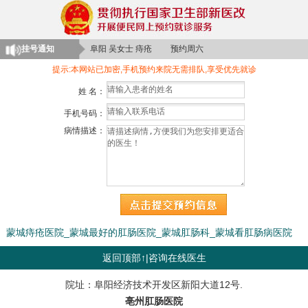
临泉 刘先生 肛裂 预约周日
阜阳 苏女士 大便出血 预约周一
阜阳 吴女士 痔疮 预约周六
挂号通知
亳州 陈先生 脱肛 预约周一
提示:本网站已加密,手机预约来院无需排队,享受优先就诊
界首 许女士 便秘 预约周四
姓 名：
颍上 郑先生 肛周脓肿 预约周二
手机号码：
阜南 林女士 肛瘘 预约周日
病情描述：
阜南 陈先生 痔疮 预约周一
蒙城痔疮医院_蒙城最好的肛肠医院_蒙城肛肠科_蒙城看肛肠病医院
返回顶部↑
|
咨询在线医生
院址：阜阳经济技术开发区新阳大道12号.
亳州肛肠医院