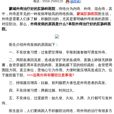
电话：
0558-2589120
蒙城外痔治疗好的肛肠科医院
，痔疮分为内痔、外痔、混合痔，其
中，外痔是常见的一种发病率较高的痔疮疾病。
蒙城肛肠医院
医生说，
外痔是需要人们多了解，积极防治的，尤其是要明确外痔发病的原因，
对症防治。那么，
外痔发病的原因是什么?阜阳外痔治疗好的肛肠科医
院。
医生介绍外痔发病的原因如下：
一、不良饮食习惯：过食肥甘厚味、辛辣刺激食物可诱发外痔。
二、局部血液回流差，造成血管扩张淤血成痔。直肠上静脉无静脉
瓣，血管穿越肛周丰富的肌肉群。直肠粘膜下层的组织疏松，血管壁周
围阻力弱。直立体位，受地心引力作用。大便时腹压增高造成压力。位
于腹腔最下部。
>>>远离外痔有哪些注意事项?
三、持续腹压增高：妊娠、前列腺肥大者也是外痔患者的高发。
四、不良排便习惯：蹲厕过频、时间过久。
五、不良体位、过度疲劳：如久坐、久站、久蹲、久行都可引发外
痔。
医生提示，人们要病因入手积极防治痔疮，而外痔的治疗有很多方