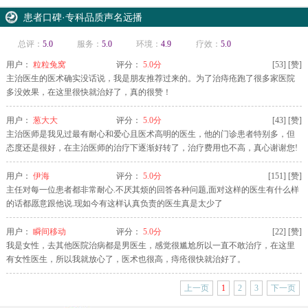
患者口碑·专科品质声名远播
总评：
5.0
服务：
5.0
环境：
4.9
疗效：
5.0
用户：
粒粒兔窝
评分：
5.0分
[
53
]
[赞]
主治医生的医术确实没话说，我是朋友推荐过来的。为了治痔疮跑了很多家医院
多没效果，在这里很快就治好了，真的很赞！
用户：
葱大大
评分：
5.0分
[
43
]
[赞]
主治医师是我见过最有耐心和爱心且医术高明的医生，他的门诊患者特别多，但
态度还是很好，在主治医师的治疗下逐渐好转了，治疗费用也不高，真心谢谢您!
用户：
伊海
评分：
5.0分
[
151
]
[赞]
主任对每一位患者都非常耐心.不厌其烦的回答各种问题,面对这样的医生有什么样
的话都愿意跟他说.现如今有这样认真负责的医生真是太少了
用户：
瞬间移动
评分：
5.0分
[
22
]
[赞]
我是女性，去其他医院治病都是男医生，感觉很尴尬所以一直不敢治疗，在这里
有女性医生，所以我就放心了，医术也很高，痔疮很快就治好了。
颍上 李女士 肛周脓肿 预约周三
上一页
1
2
3
下一页
临泉 晨先生 肛瘘 预约周一