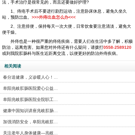
法，手术治疗是很常见的，而且还要做好护理?
1、痔疮手术后不要进行剧烈运动，注意卧床休息，避免久坐久
站，预防岀血。
>>>外痔出血怎么办<<<
2、注意排便，保持每天一次大便，日常饮食要注意清淡，避免大
便干燥。
外痔也是一种很严重的痔疮疾病，需要人们在生活中多了解，积极
防治，远离危害。如果您对外痔还有什么疑问，请拨打
0558-2589120
或到我院肛肠科与医生近距离交流，以便更好的防治外痔疾病。
相关阅读
春分送健康，义诊暖人心！…
阜阳兆岐肛肠医院爱心公益…
阜阳兆岐肛肠医院全院职工…
健康中国知识讲座兆岐肛肠…
加强消防安全，阜阳兆岐肛…
关注老年人身体健康—兆岐…